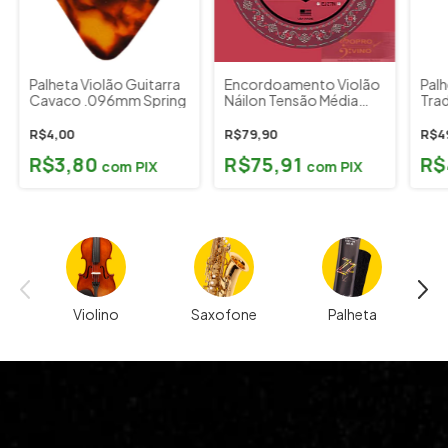
Palheta Violão Guitarra
Encordoamento Violão
Palh
Cavaco .096mm Spring
Náilon Tensão Média
Trad
Daddario EJ27N
Pari
R$4,00
R$79,90
R$4
R$3,80
R$75,91
R$
com
PIX
com
PIX
Violino
Saxofone
Palheta