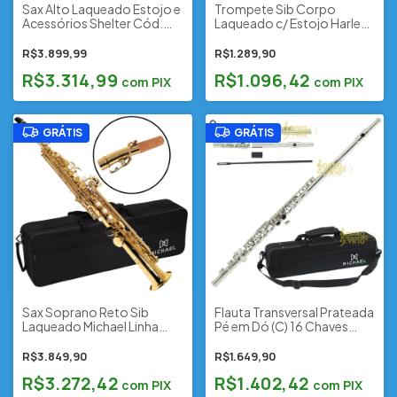
Sax Alto Laqueado Estojo e
Trompete Sib Corpo
Acessórios Shelter Cód.
Laqueado c/ Estojo Harlem
SFT6430L1 (Novo Modelo)
Sound Cód. TRHSO by C.
Ibanez (Outlet)
R$3.899,99
R$1.289,90
R$3.314,99
R$1.096,42
com
PIX
com
PIX
GRÁTIS
GRÁTIS
Sax Soprano Reto Sib
Flauta Transversal Prateada
Laqueado Michael Linha
Pé em Dó (C) 16 Chaves
Essence Cód. WSSM30 c/
Michael Cód. WFLM32N c/
Estojo e Acessórios
Estojo
R$3.849,90
R$1.649,90
(Outlet)
R$3.272,42
R$1.402,42
com
PIX
com
PIX