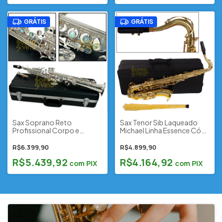
GRÁTIS
GRÁTIS
Sax Soprano Reto
Sax Tenor Sib Laqueado
Profissional Corpo e
Michael Linha Essence Cód.
Chaves Prata c/ Estojo ABS
WTSM30 c/ Estojo e
Rígido e Acessórios
Acessórios (Outlet)
R$6.399,90
R$4.899,90
Sebastian Cód. SSS-S818S
R$5.439,92
R$4.164,92
+ Brindes
com
PIX
com
PIX