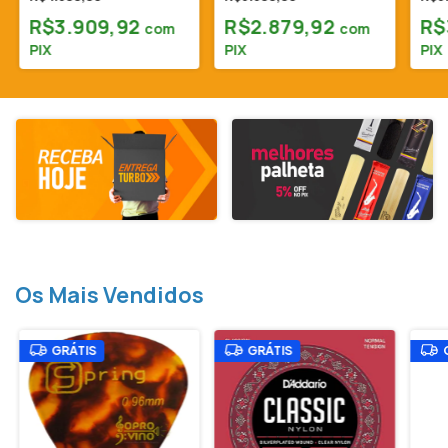
Sib (Bb) Estojo e
001R - Outlet
Cód
R$3.909,92
R$2.879,92
R$
Acessórios (Outlet)
A+)
com
com
PIX
PIX
PIX
Os Mais Vendidos
GRÁTIS
GRÁTIS