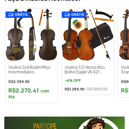
GRÁTIS
GRÁTIS
Violino 3/4 Rolim Milor
Violino 1/2 Verniz Alto
Viol
Intermediário
Brilho Eagle VE 421
Sta
Envelhecido Fosco
Classic Séries c/ Estojo
Espa
Estojo e Acessórios
Breu Espaleira
-
6
%
OFF
Toka
R$2.389,90
R$8
20
R$1.369,90
R$2.270,41
R$
R$1.289,90
com
PIX