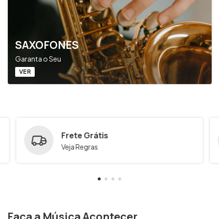
SAXOFONES
Garanta o Seu
VER
Frete Grátis
Veja Regras
Faça a Música Acontecer