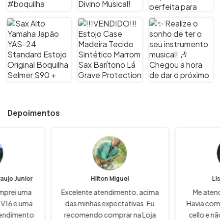
Depoimentos
aujo Junior
Hilton Miguel
Li
omprei uma
Excelente atendimento, acima
Me aten
 V16 e uma
das minhas expectativas. Eu
Havia com
tendimento
recomendo comprar na Loja
cello e n