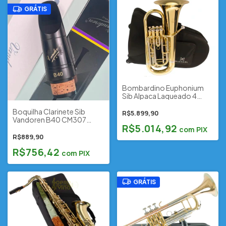
GRÁTIS
Bombardino Euphonium
Sib Alpaca Laqueado 4
Pistos Michael WEPM454N
Boquilha Clarinete Sib
Estojo e Acessórios
R$5.899,90
Vandoren B40 CM307
(Outlet)
R$5.014,92
(usada) Caixa Original
com
PIX
R$889,90
R$756,42
com
PIX
GRÁTIS