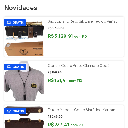
Novidades
Sax Soprano Reto Sib Envelhecido Vintage
GRÁTIS
Eagle SP502VG (Semi Novo)
R$5.399,90
R$5.129,91
com
PIX
Correia Couro Preto Clarinete Oboé
GRÁTIS
Barkley Modelo Slim Orange Cód. CCSPL
R$169,90
R$161,41
com
PIX
Estojo Madeira Couro Sintético Marrom
GRÁTIS
Flauta Transversal Protection Bags
R$249,90
Elegance Premium
R$237,41
com
PIX