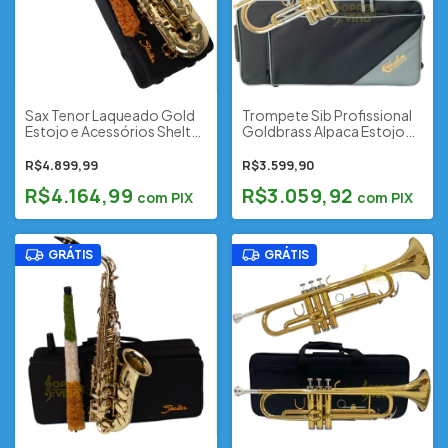
Sax Tenor Laqueado Gold
Trompete Sib Profissional
Estojo e Acessórios Shelter
Goldbrass Alpaca Estojo
Cód. SFT6435L1 (Novo
Acessórios Harlem Sound
Modelo)
Cód. HTR-10GB
R$4.899,99
R$3.599,90
R$4.164,99
R$3.059,92
com
PIX
com
PIX
GRÁTIS
GRÁTIS