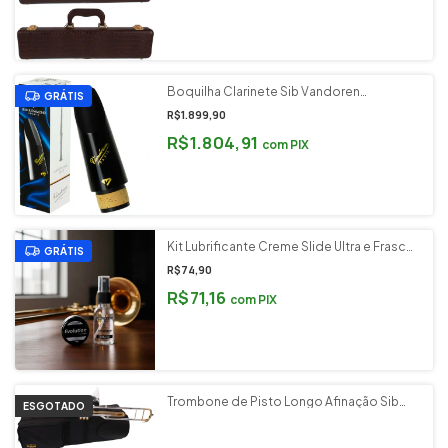
Boquilha Clarinete Sib Vandoren
GRÁTIS
Tradicional Black Diamond BD4 CM1004
R$1.899,90
R$1.804,91
com
PIX
Kit Lubrificante Creme Slide Ultra e Frasco
GRÁTIS
Borrifador Vara Trombone Evolution
R$74,90
Products
R$71,16
com
PIX
Trombone de Pisto Longo Afinação Sib
ESGOTADO
Prateado e Dourado Tokai Cód. TP-
200PG