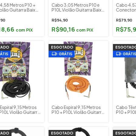
4,58 Metros P10 +
Cabo 3,05 Metros P10 e
Cabo 4.5
olão Guitarra Baixo
P10L Violão Guitarra Baixo
Conectore
orte RAI
Teclado Tecniforte RAI
Fêmea San
HG TX ( Tex
,90
R$94,90
R$79,90
18,66
R$90,16
R$75,
com
PIX
com
PIX
TADO
ESGOTADO
ESGOTAD
ÁTIS
GRÁTIS
GRÁTI
spiral 9,15 Metros
Cabo Espiral 9,15 Metros
Cabo Têxt
P10L Violão Guitarra
P10 + P10L Violão Guitarra
P10 + P10L
 Teclado Tecniforte
Baixo Teclado Tecniforte
Baixo Tec
ables Preto Cód.
Jimi Cables Laranja Cód.
Signature
LNIHD (30FT)
JIO30LNIHD (30FT)
Cód. EA10
TADO
ESGOTADO
ESGOTAD