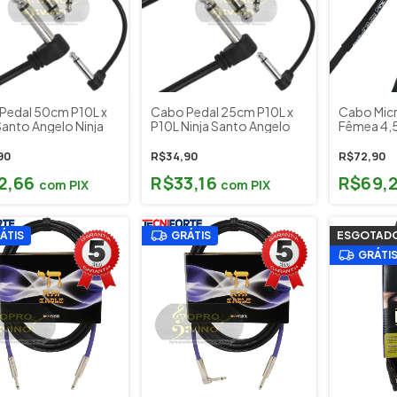
Pedal 50cm P10L x
Cabo Pedal 25cm P10L x
Cabo Micr
Santo Angelo Ninja
P10L Ninja Santo Angelo
Fêmea 4,5
Angelo Ni
90
R$34,90
R$72,90
2,66
R$33,16
R$69,
com
PIX
com
PIX
ÁTIS
GRÁTIS
ESGOTAD
GRÁTI