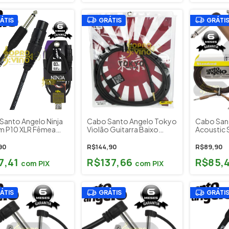
ÁTIS
GRÁTIS
GRÁTI
Santo Angelo Ninja
Cabo Santo Angelo Tokyo
Cabo San
m P10 XLR Fêmea
Violão Guitarra Baixo
Acoustic S
 Guitarra Baixo
Santo Angelo Automute
Metros P1
Banhado Ouro P10 + P10
Guitarra 
90
R$144,90
R$89,90
4,57mts
7,41
R$137,66
R$85,
com
PIX
com
PIX
ÁTIS
GRÁTIS
GRÁTI