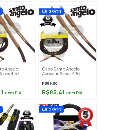
S
GRÁTIS
to Angelo
Cabo Santo Angelo
eries 4.57
Acoustic Series 4.57
0 + P10L Violão
Metros P10 + P10 Violão
Baixo Leve
Guitarra Baixo Leve
R$89,90
41
R$85,41
com
PIX
com
PIX
S
GRÁTIS