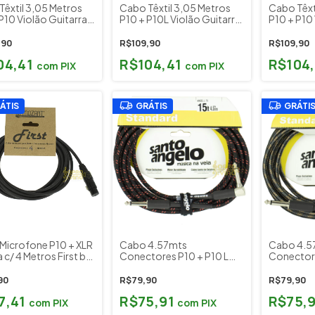
Têxtil 3,05 Metros
Cabo Têxtil 3,05 Metros
Cabo Têxt
P10 Violão Guitarra
P10 + P10L Violão Guitarra
P10 + P10 
 Teclado Tecniforte
Baixo Teclado Tecniforte
Baixo Tec
ture Juninho Afram
Signature Juninho Afram
Signature
,90
R$109,90
R$109,90
JA10NIHD (10FT)
Cód. JA10LNIHD (10FT)
Cód. EA10
04,41
R$104,41
R$104
com
PIX
com
PIX
ÁTIS
GRÁTIS
GRÁTI
Microfone P10 + XLR
Cabo 4.57mts
Cabo 4.5
c/ 4 Metros First by
Conectores P10 + P10 L
Conectore
t Acessórios
Santo Angelo L TX ( Textil )
Santo Angel
Cor Vermelho
Cor Cobr
90
R$79,90
R$79,90
7,41
R$75,91
R$75,
com
PIX
com
PIX