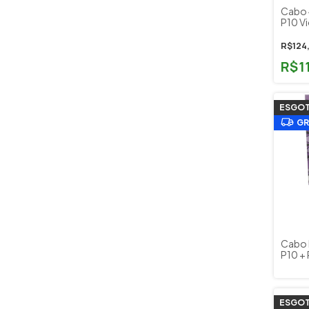
Cabo 
P10 Vi
Tecnif
R$124
R$1
ESGO
GR
Cabo E
P10 + 
Baixo
Jimi C
JIB30
ESGO