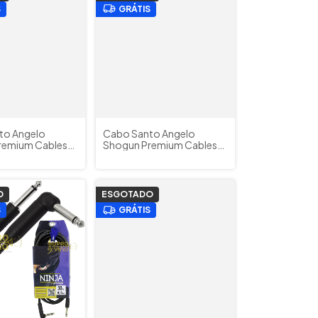
S
GRÁTIS
to Angelo
Cabo Santo Angelo
remium Cables
Shogun Premium Cables
os P10 + P10L
4.57 Metros P10 + P10
itarra Baixo
Violão Guitarra Baixo
Teclado
O
ESGOTADO
S
GRÁTIS