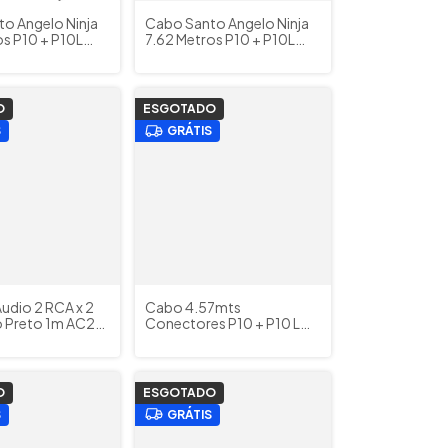
o Angelo Ninja
Cabo Santo Angelo Ninja
os P10 + P10L
7.62 Metros P10 + P10L
itarra Baixo
Violão Guitarra Baixo
Cód. 824551
Teclado
O
ESGOTADO
S
GRÁTIS
udio 2 RCA x 2
Cabo 4.57mts
 Preto 1m AC2
Conectores P10 + P10 L
gelo
Santo Angelo L TX ( Textil )
Cor Verde
O
ESGOTADO
S
GRÁTIS