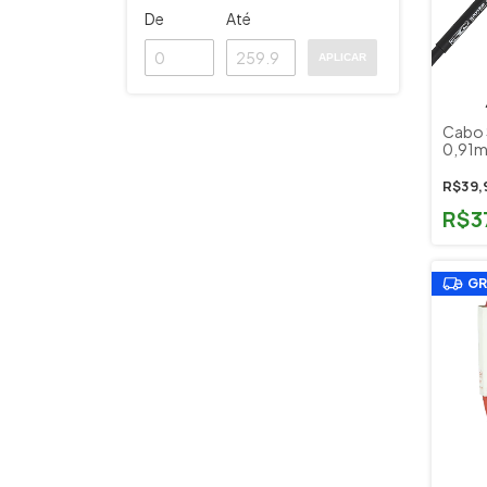
De
Até
APLICAR
Cabo 
0,91m
P10 Vi
R$39,
R$3
GR