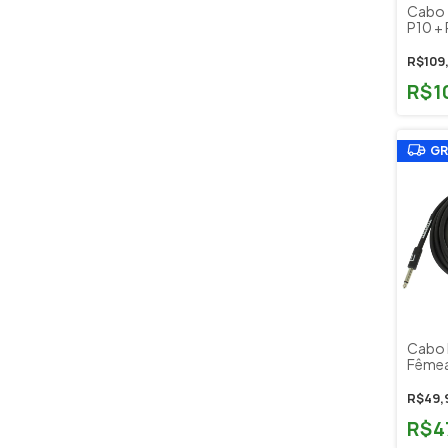
Cabo 
P10 + 
Baixo
Signa
R$109
Cód. 
R$1
GR
Cabo 
Fêmea 
Mozar
R$49,
R$4