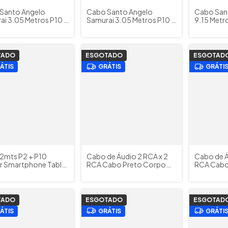
Santo Angelo
Cabo Santo Angelo
Cabo Sant
ai 3.05 Metros P10 +
Samurai 3.05 Metros P10 +
9.15 Metr
iolão Guitarra Baixo
P10 Violão Guitarra Baixo
Violão Gu
do
Teclado
Teclado 
TADO
ESGOTADO
ESGOTAD
ÁTIS
GRÁTIS
GRÁTI
2mts P2 + P10
Cabo de Áudio 2 RCA x 2
Cabo de Á
ar Smartphone Tablet
RCA Cabo Preto Corpo
RCA Cabo
zer RGM03 Tiaflex
Níquel 1m AC2 Santo
Santo An
Angelo
TADO
ESGOTADO
ESGOTAD
ÁTIS
GRÁTIS
GRÁTI