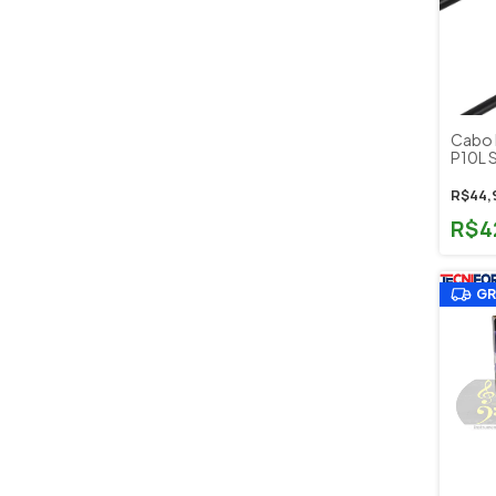
Cabo 
P10L 
R$44,
R$4
GR