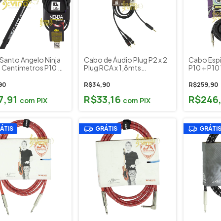
Santo Angelo Ninja
Cabo de Áudio Plug P2 x 2
Cabo Espi
 Centímetros P10 +
Plug RCA x 1,8mts
P10 + P10 
olão Guitarra Baixo
Soundvoice Lite CS13M
Baixo Tec
LITE
Jimi Cabl
90
R$34,90
R$259,90
JIB30NIHD
7,91
R$33,16
R$246
com
PIX
com
PIX
ÁTIS
GRÁTIS
GRÁTI