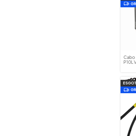
GR
Cabo 
P10L V
Teclad
Cód. 
ESGO
GR