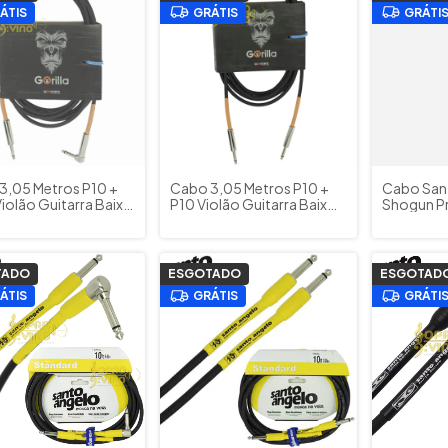
ÁTIS
GRÁTIS
GRÁTI
3,05 Metros P10 +
Cabo 3,05 Metros P10 +
Cabo San
iolão Guitarra Baixo
P10 Violão Guitarra Baixo
Shogun P
o Tecniforte Gorilla
Teclado Tecniforte Gorilla
4.57 Metr
GO10LNIHD (10FT)
GO10NIHD (10FT)
Violão Gu
Teclado
TADO
ESGOTADO
ESGOTAD
ÁTIS
GRÁTIS
GRÁTI