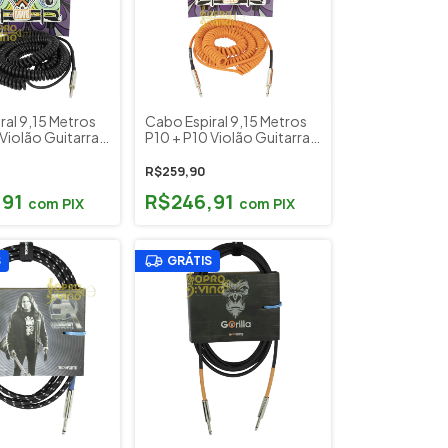
ral 9,15 Metros
Cabo Espiral 9,15 Metros
Violão Guitarra
P10 + P10 Violão Guitarra
lado Tecniforte
Baixo Teclado Tecniforte
es Preto Cód.
Jimi Cables Laranja Cód.
R$259,90
 (30FT)
JIO30NIHD (30FT)
,91
R$246,91
com
PIX
com
PIX
S
GRÁTIS