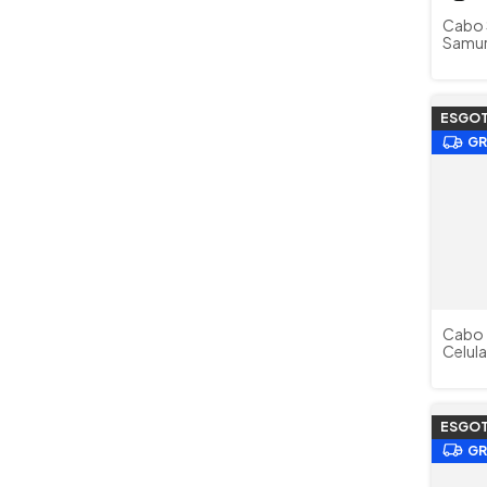
Cabo 
Samur
P10L V
Tecla
ESGO
GR
Cabo 
Celul
Ebené
ESGO
GR