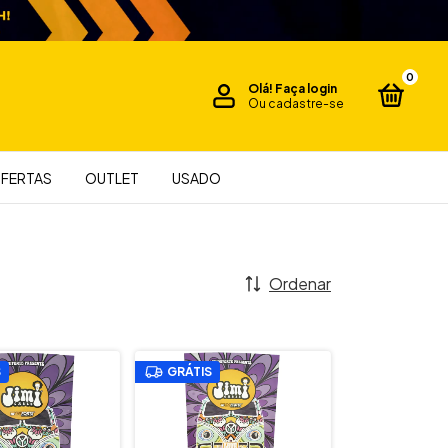
0
Olá!
Faça login
Ou cadastre-se
FERTAS
OUTLET
USADO
Ordenar
S
GRÁTIS