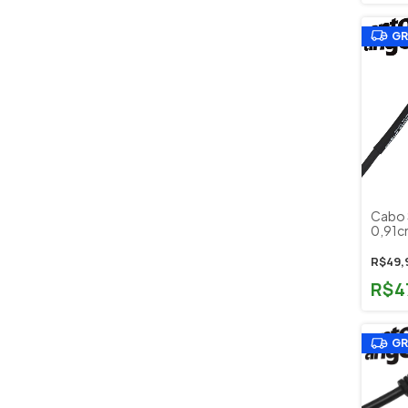
GR
Cabo 
0,91c
Violão
R$49,
R$4
GR