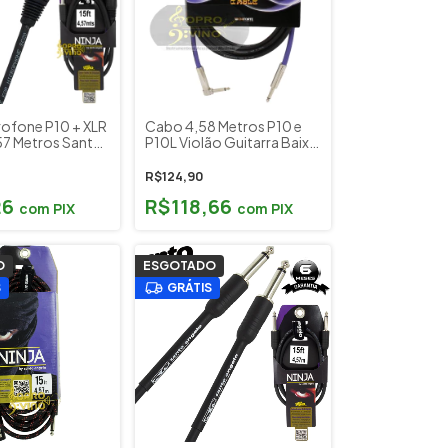
ofone P10 + XLR
Cabo 4,58 Metros P10 e
7 Metros Santo
P10L Violão Guitarra Baixo
nja
Teclado Tecniforte RAI
R$124,90
26
R$118,66
com
PIX
com
PIX
O
ESGOTADO
S
GRÁTIS