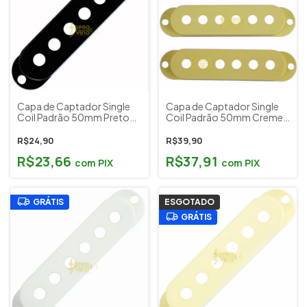
Capa de Captador Single
Capa de Captador Single
Coil Padrão 50mm Preto
Coil Padrão 50mm Creme
Custom Sound Cód.
Custom Sound Cód.
CCV50 BK ( Kit c/ 3 un )
CCV50 VW ( Kit c/ 3 un )
R$24,90
R$39,90
R$23,66
R$37,91
com
PIX
com
PIX
GRÁTIS
ESGOTADO
GRÁTIS