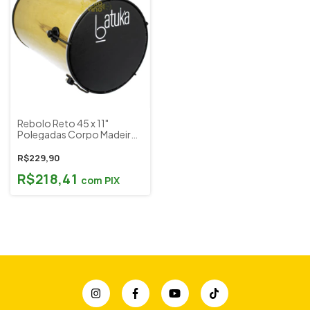
Rebolo Reto 45 x 11"
Polegadas Corpo Madeira
Verniz Pele Korino Batuka
by Luen Cod. 60026
R$229,90
R$218,41
com
PIX