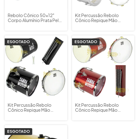
Rebolo Cônico 50x12"
Kit Percussão Rebolo
Corpo Alumínio Prata Pele
Cônico Repique Mão
Animal Samba Music by PHX
Pandeiro Reco-Reco
Cód. 922CO AL SL
Samba Music by PHX (Prata)
ESGOTADO
ESGOTADO
Kit Percussão Rebolo
Kit Percussão Rebolo
Cônico Repique Mão
Cônico Repique Mão
Pandeiro Reco-Reco
Pandeiro Reco-Reco
Samba Music by PHX (Preto
Samba Music by PHX
Fosco)
(Vermelho)
ESGOTADO