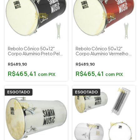
Rebolo Cônico 50x12"
Rebolo Cônico 50x12"
Corpo Alumínio Preto Pele
Corpo Alumínio Vermelho
Animal Samba Music by PHX
Pele Animal Samba Music by
Cód. 922CO AL BK
PHX Cód. 922CO AL RD
R$489,90
R$489,90
R$465,41
R$465,41
com
PIX
com
PIX
ESGOTADO
ESGOTADO