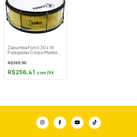
Zabumba Forró 30 x 18
Polegadas Corpo Madeira
Verniz Pele Leitosa Luen
Percussion Cod. 29262
R$269,90
R$256,41
com
PIX