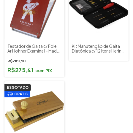
Testador de Gaita c/ Fole
Kit Manutenção de Gaita
Ar Hohner Examina I - Made
Diatônica c/ 12 Itens Hering
in Germany Original
SHG Cód. MK-101
Cod.622
R$289,90
R$275,41
com
PIX
ESGOTADO
GRÁTIS