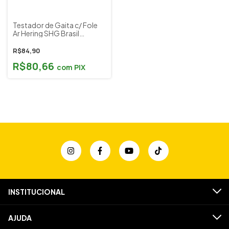
Testador de Gaita c/ Fole
Ar Hering SHG Brasil
Cod.FL101
R$84,90
R$80,66
com
PIX
INSTITUCIONAL
AJUDA