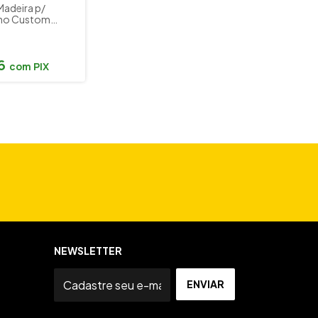
Madeira p/
ho Custom
CV 4 NA
16
com
PIX
NEWSLETTER