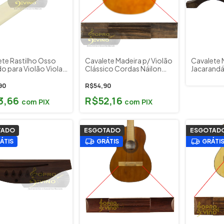
ete Rastilho Osso
Cavalete Madeira p/ Violão
Cavalete 
o para Violão Viola
Clássico Cordas Náilon
Jacarandá
a Freesax
Custom Sound CSCV 6N
Marques M
NA
90
R$54,90
3,66
R$52,16
com
PIX
com
PIX
TADO
ESGOTADO
ESGOTAD
ÁTIS
GRÁTIS
GRÁTI