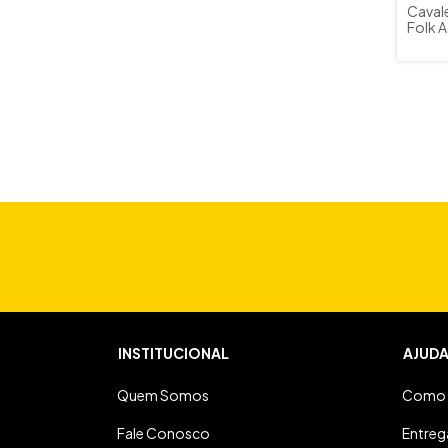
Caval
Folk 
INSTITUCIONAL
AJUD
Quem Somos
Como 
Fale Conosco
Entreg