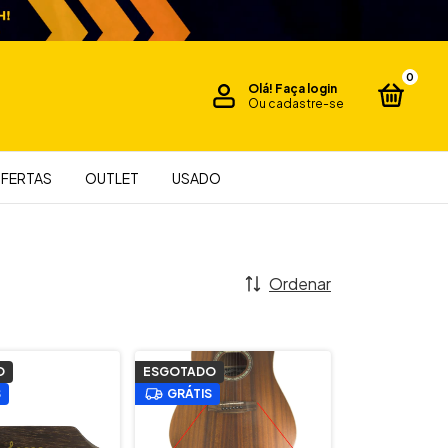
0
Olá!
Faça login
Ou cadastre-se
FERTAS
OUTLET
USADO
Ordenar
O
ESGOTADO
S
GRÁTIS