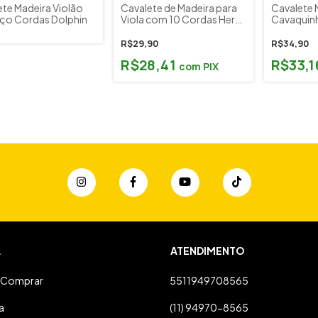
ete Madeira Violão
Cavalete de Madeira para
Cavalete 
Aço Cordas Dolphin
Viola com 10 Cordas Hertz
Cavaquin
C905
Sound CS
R$29,90
R$34,90
R$28,41
R$33,
com
PIX
A
ATENDIMENTO
Comprar
5511949708565
a
(11) 94970-8565