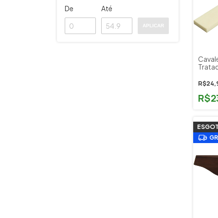
De
Até
APLICAR
Caval
Tratad
Caipir
R$24,
R$2
ESGO
GR