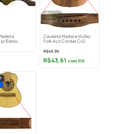
Madeira
Cavalete Madeira Violão
 p/ Banjo
Folk Aço Cordas Cv2
usical CV04
R$45,90
R$43,61
com
PIX
O
S