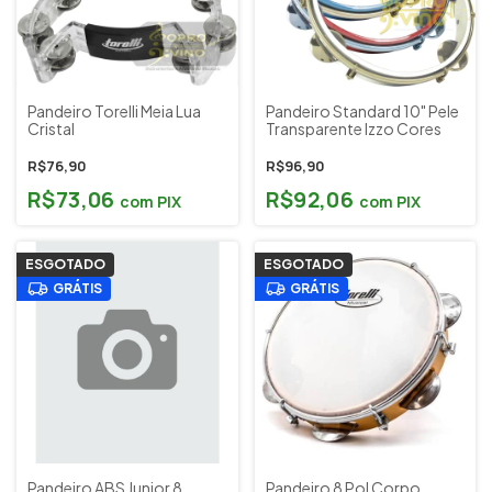
Pandeiro Torelli Meia Lua
Pandeiro Standard 10" Pele
Cristal
Transparente Izzo Cores
R$76,90
R$96,90
R$73,06
R$92,06
com
PIX
com
PIX
ESGOTADO
ESGOTADO
GRÁTIS
GRÁTIS
Pandeiro ABS Junior 8
Pandeiro 8 Pol Corpo