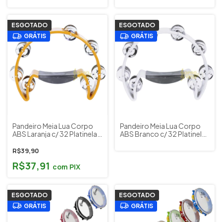
PHX Cód. PD10LE RD
3440AM
ESGOTADO
ESGOTADO
GRÁTIS
GRÁTIS
Pandeiro Meia Lua Corpo
Pandeiro Meia Lua Corpo
ABS Laranja c/ 32 Platinelas
ABS Branco c/ 32 Platinelas
Metal Cromado Liverpool
Metal Cromado Liverpool
Cód. 50763 (PML001LA)
Cód. 50766 (PML001BR)
R$39,90
R$37,91
com
PIX
ESGOTADO
ESGOTADO
GRÁTIS
GRÁTIS