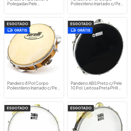
Polegadas Pele
Poliestileno Injetado c/ Pele
Transparente Batuka by
Leitosa Poliéster Torelli
Luen Verde 125un
Cód. TP809NT
ESGOTADO
ESGOTADO
GRÁTIS
GRÁTIS
Pandeiro 8 Pol Corpo
Pandeiro ABS Preto c/ Pele
Poliestileno Injetado c/ Pele
10 Pol. Leitosa Preta PHX
Animal Natural Torelli Cód.
Music Instruments Cod.
TP800NT
87ABSBK
ESGOTADO
ESGOTADO