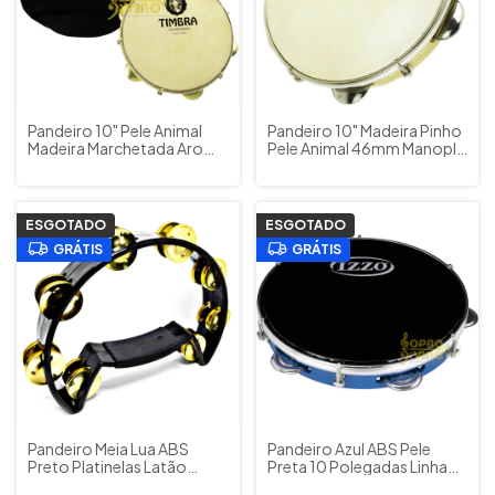
Pandeiro 10" Pele Animal
Pandeiro 10" Madeira Pinho
Madeira Marchetada Aro
Pele Animal 46mm Manopla
Dourado Chave Timbra
Chave Izzo 4430
8632
ESGOTADO
ESGOTADO
GRÁTIS
GRÁTIS
Pandeiro Meia Lua ABS
Pandeiro Azul ABS Pele
Preto Platinelas Latão
Preta 10 Polegadas Linha
Laqueadas Torelli TP320
Standard Izzo Cod.