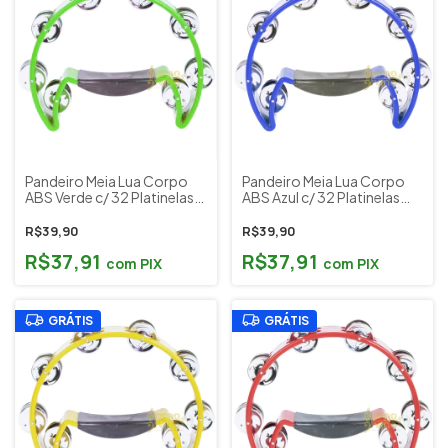
Pandeiro Meia Lua Corpo
Pandeiro Meia Lua Corpo
ABS Verde c/ 32 Platinelas
ABS Azul c/ 32 Platinelas
Metal Cromado Liverpool
Metal Cromado Liverpool
Cód. 50764 (PML001VD)
Cód. 50741 (PML001AZ)
R$39,90
R$39,90
R$37,91
R$37,91
com
PIX
com
PIX
GRÁTIS
GRÁTIS