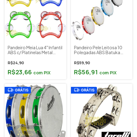
Pandeiro Meia Lua 4" Infantil
Pandeiro Pele Leitosa 10
ABS c/ Platinelas Metal
Polegadas ABS Batuka
Cromado Liverpool Cód.
Luen Cod. 60045 (Escolha
5582 (Cores)
Cor)
R$24,90
R$59,90
R$23,66
R$56,91
com
PIX
com
PIX
GRÁTIS
GRÁTIS