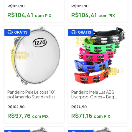
Izzo Musical + Flanela
Izzo Musical + Flanela
R$109,90
R$109,90
R$104,41
R$104,41
com
PIX
com
PIX
GRÁTIS
GRÁTIS
Pandeiro Pele Leitosa 10"
Pandeiro Meia Lua ABS
pol Amarelo Standard Izzo
Liverpool Cores + Bag
3430AM
Plástico
R$102,90
R$74,90
R$97,76
R$71,16
com
PIX
com
PIX