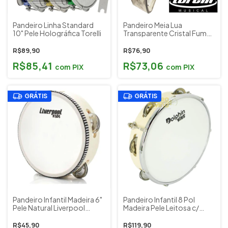
Pandeiro Linha Standard
Pandeiro Meia Lua
10" Pele Holográfica Torelli
Transparente Cristal Fumê
TP316FM
R$89,90
R$76,90
R$85,41
R$73,06
com
PIX
com
PIX
GRÁTIS
GRÁTIS
Pandeiro Infantil Madeira 6"
Pandeiro Infantil 8 Pol
Pele Natural Liverpool
Madeira Pele Leitosa c/
Cod.559 Cor: Natural
Tarraxas Fixas Dolphin cód.
8889
R$45,90
R$119,90