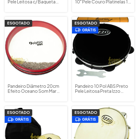
Pele Leitosa c/ Baqueta
10" Pele Couro Platinelas 16
Luen Cód. 41002 ( Escolha
Platinetas Metal Musical
a Cor )
Paganini Cód. PPI820
ESGOTADO
ESGOTADO
GRÁTIS
Pandeiro Diâmetro 20cm
Pandeiro 10 Pol ABS Preto
Efeito Oceano Som Mar
Pele Leitosa Preta Izzo
Musicalização Infantil
Musical Black Total +
Dolphin Cód. 8888
Flanela
ESGOTADO
ESGOTADO
GRÁTIS
GRÁTIS