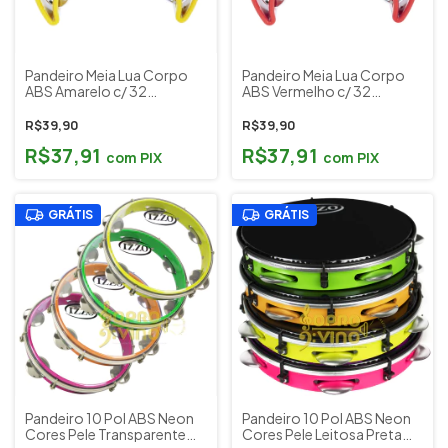
Pandeiro Meia Lua Corpo
Pandeiro Meia Lua Corpo
ABS Amarelo c/ 32
ABS Vermelho c/ 32
Platinelas Metal Cromado
Platinelas Metal Cromado
Liverpool Cód. 50765
Liverpool Cód. 50743
R$39,90
R$39,90
(PML001AM)
(PML001V)
R$37,91
R$37,91
com
PIX
com
PIX
GRÁTIS
GRÁTIS
Pandeiro 10 Pol ABS Neon
Pandeiro 10 Pol ABS Neon
Cores Pele Transparente
Cores Pele Leitosa Preta