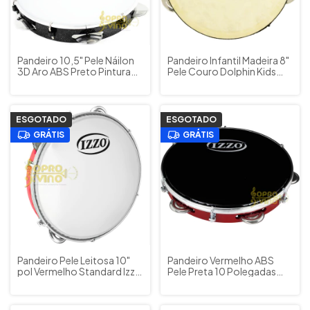
Pandeiro 10,5" Pele Náilon
Pandeiro Infantil Madeira 8"
3D Aro ABS Preto Pintura
Pele Couro Dolphin Kids
Holográfica RMV
Cód. 8459
PPPA00010
ESGOTADO
ESGOTADO
GRÁTIS
GRÁTIS
Pandeiro Pele Leitosa 10"
Pandeiro Vermelho ABS
pol Vermelho Standard Izzo
Pele Preta 10 Polegadas
3430VM
Linha Standard Izzo Cod.
3440VM