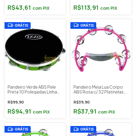
R$43,61
R$113,91
com
PIX
com
PIX
GRÁTIS
GRÁTIS
Pandeiro Verde ABS Pele
Pandeiro Meia Lua Corpo
Preta 10 Polegadas Linha
ABS Rosa c/ 32 Platinelas
Standard Izzo Cod.
Metal Cromado Liverpool
3440VE
Cód. 50767 (PML001PK)
R$99,90
R$39,90
R$94,91
R$37,91
com
PIX
com
PIX
GRÁTIS
GRÁTIS