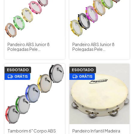
Pandeiro ABS Junior 8
Pandeiro ABS Junior 8
Polegadas Pele
Polegadas Pele
Transparente Luen
Transparente Batuka by
Percusson Cod. 40084
Luen Cod. 60046 (Escolha
(Escolha Cor)
Cor)
ESGOTADO
ESGOTADO
GRÁTIS
GRÁTIS
Tamborim 6" Corpo ABS
Pandeiro Infantil Madeira