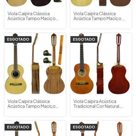
Viola Caipira Clássica
Viola Caipira Clássica
Acústica Tampo Maciço
Acústica Tampo Maciço
Giannini Raiz VS1 IMBUIA NS
Giannini Raiz VS1 FAIA NS +
+ Capa
Capa
ESGOTADO
ESGOTADO
Viola Caipira Clássica
Viola Caipira Acústica
Acústica Tampo Maciço
Tradicional Cor Natural
Giannini Raiz VS1 GOAL NS
Giannini VS14 N + Capa
+ Capa Acessórios
Brindes
ESGOTADO
ESGOTADO