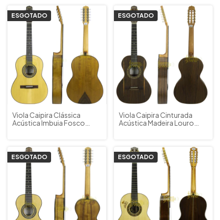
Acessórios
Acessórios
ESGOTADO
ESGOTADO
Viola Caipira Clássica
Viola Caipira Cinturada
Acústica Imbuia Fosco
Acústica Madeira Louro
Rozini RV155ACFI Cód.
Preto Rozini Presença
1689 + Capa
Brasil Morena RV216ACFLP
Cód. 86 c/ Capa
ESGOTADO
ESGOTADO