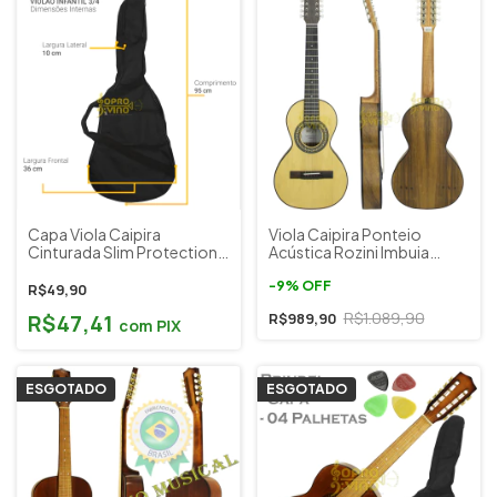
Capa Viola Caipira
Viola Caipira Ponteio
Cinturada Slim Protections
Acústica Rozini Imbuia
Bags + Brinde
Fosco RV151ACFI Cód.
1637
-
9
%
OFF
R$49,90
R$1.089,90
R$47,41
R$989,90
com
PIX
ESGOTADO
ESGOTADO