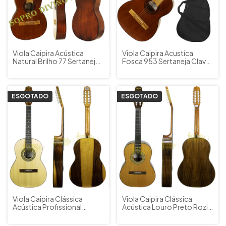
Viola Caipira Acústica
Viola Caipira Acustica
Natural Brilho 77 Sertaneja
Fosca 953 Sertaneja Clave
Clave Sonora
Sonora
ESGOTADO
ESGOTADO
Viola Caipira Clássica
Viola Caipira Clássica
Acústica Profissional
Acústica Louro Preto Rozini
Jacarandá Rozini
Presença Brasil Splendor
RV112ACNJ Cód. 93 +
RV115ACNLP Cód. 82 +