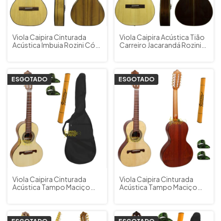
Viola Caipira Cinturada
Viola Caipira Acústica Tião
Acústica Imbuia Rozini Cód.
Carreiro Jacarandá Rozini
RV154 ACFI Cód. 1687 +
STD Signature Cód. RV181
Capa
ACNTC Cód. 113 + Capa
ESGOTADO
ESGOTADO
Viola Caipira Cinturada
Viola Caipira Cinturada
Acústica Tampo Maciço
Acústica Tampo Maciço
Giannini Raiz VS4 CEDRO
Giannini Raiz VS4 MUIR NS +
NS + Capa
Capa