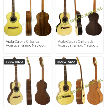
Viola Caipira Clássica
Viola Caipira Cinturada
Acústica Tampo Maciço
Acústica Tampo Maciço
Giannini VS1 PAFE NS +
Giannini VS4 Imbuia NS +
Capa Acessórios
Capa
ESGOTADO
ESGOTADO