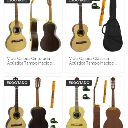
ESGOTADO
ESGOTADO
Viola Caipira Cinturada
Viola Caipira Clássica
Acústica Tampo Maciço
Acústica Tampo Maciço
Giannini Raiz VS4 GOAL NS
Giannini VS1 MUIR NS +
+ Capa
Capa Acessórios
ESGOTADO
ESGOTADO