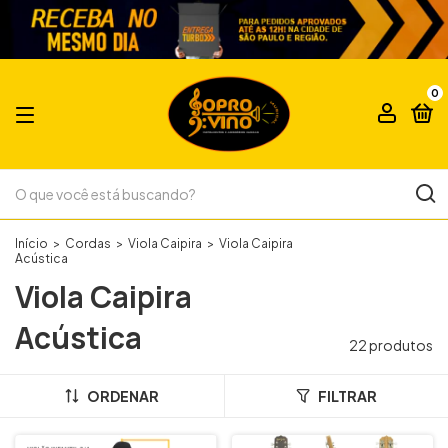
0
Início
>
Cordas
>
Viola Caipira
>
Viola Caipira
Acústica
Viola Caipira
Acústica
22 produtos
ORDENAR
FILTRAR