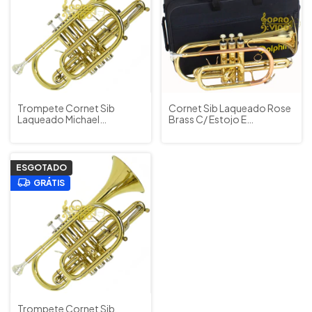
Trompete Cornet Sib
Cornet Sib Laqueado Rose
Laqueado Michael
Brass C/ Estojo E
WCORM45N c/ Estojos e
Acessórios Dolphin
Acessórios
ESGOTADO
GRÁTIS
Trompete Cornet Sib