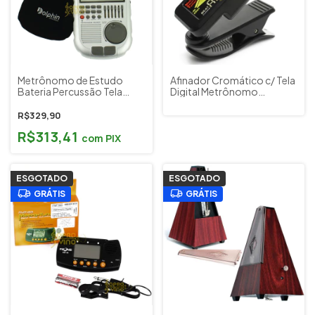
Metrônomo de Estudo
Afinador Cromático c/ Tela
Bateria Percussão Tela
Digital Metrônomo
Digital Drum Trainer Dolphin
Diapasão ( 3 em 1 ) Violão
Cód. DP 8414
Guitarra Baixo PHX Cód.
R$329,90
209BK
R$313,41
com
PIX
ESGOTADO
ESGOTADO
GRÁTIS
GRÁTIS