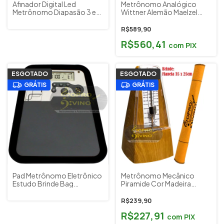
Afinador Digital Led
Metrônomo Analógico
Metrônomo Diapasão 3 em
Wittner Alemão Maelzel
1 FZONE FMT-60
812K ( Profissional )
R$589,90
R$560,41
com
PIX
ESGOTADO
ESGOTADO
GRÁTIS
GRÁTIS
Pad Metrônomo Eletrônico
Metrônomo Mecânico
Estudo Brinde Bag
Piramide Cor Madeira
Baquetas Cherub
Cherub WSM331
R$239,90
R$227,91
com
PIX