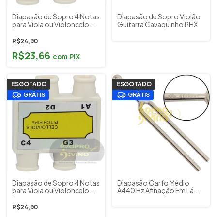
Diapasão de Sopro 4 Notas
Diapasão de Sopro Violão
para Viola ou Violoncelo
Guitarra Cavaquinho PHX
PHX
R$24,90
R$23,66
com
PIX
ESGOTADO
ESGOTADO
GRÁTIS
GRÁTIS
Diapasão de Sopro 4 Notas
Diapasão Garfo Médio
para Viola ou Violoncelo
A440 Hz Afinação Em L
Alice
Dolphin 6371
R$24,90