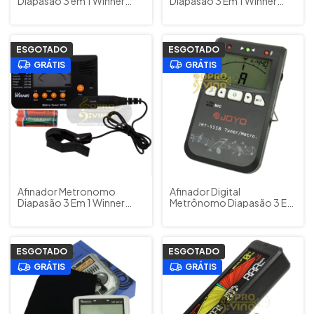
Diapasão 3 em 1 Winner
Diapasão 3 Em 1 Winner
DP500BK
DP31G
ESGOTADO
ESGOTADO
GRÁTIS
GRÁTIS
Afinador Metronomo
Afinador Digital
Diapasão 3 Em 1 Winner
Metrônomo Diapasão 3 Em
DP30
1 Joyo Music Cód. JMT555B
ESGOTADO
ESGOTADO
GRÁTIS
GRÁTIS