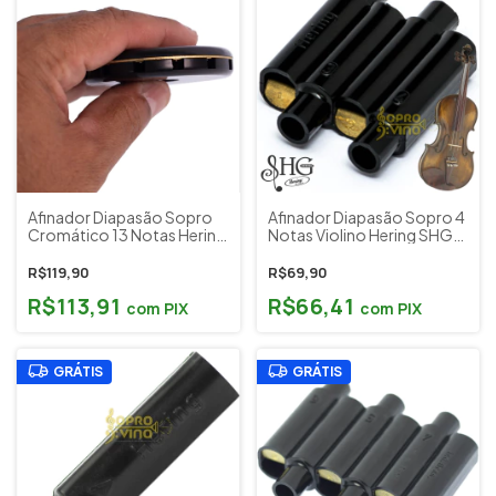
Afinador Diapasão Sopro
Afinador Diapasão Sopro 4
Cromático 13 Notas Hering
Notas Violino Hering SHG
SHG Cód. 4513
Cód. 454
(Instrumentos de Cordas)
R$119,90
R$69,90
R$113,91
R$66,41
com
PIX
com
PIX
GRÁTIS
GRÁTIS