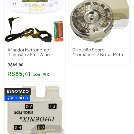
Afinador Metronomo
Diapasão Sopro
Diapasão 3 Em 1 Winner
Cromático 13 Notas Metal
DP500WH
Cromado Dolphin
R$89,90
R$85,41
com
PIX
ESGOTADO
GRÁTIS