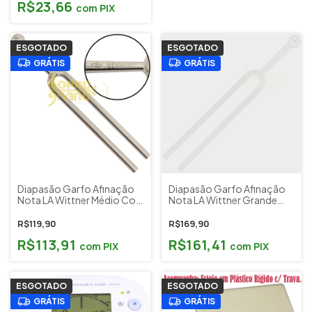
R$23,66
com
PIX
ESGOTADO
ESGOTADO
GRÁTIS
GRÁTIS
Diapasão Garfo Afinação
Diapasão Garfo Afinação
Nota LA Wittner Médio Cod
Nota LA Wittner Grande
7301
Cod 7138
R$119,90
R$169,90
R$113,91
R$161,41
com
PIX
com
PIX
ESGOTADO
ESGOTADO
GRÁTIS
GRÁTIS