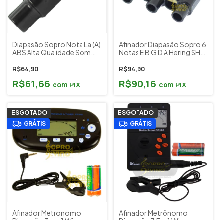
Diapasão Sopro Nota La (A)
Afinador Diapasão Sopro 6
ABS Alta Qualidade Som
Notas E B G D A Hering SHG
Afinação Hering SHG Cód.
Cód. 456 (Cordas)
4204
R$64,90
R$94,90
R$61,66
R$90,16
com
PIX
com
PIX
ESGOTADO
ESGOTADO
GRÁTIS
GRÁTIS
Afinador Metronomo
Afinador Metrônomo