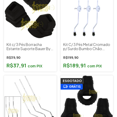
Kit c/ 3 Pés Borracha
Kit C/ 3 Pés Metal Cromado
Estante Suporte Bauer By
p/ Surdo Bumbo Chão
Torelli BAU 02
Dolphin Cód. 7479
R$39,90
R$199,90
R$37,91
R$189,91
com
PIX
com
PIX
ESGOTADO
GRÁTIS