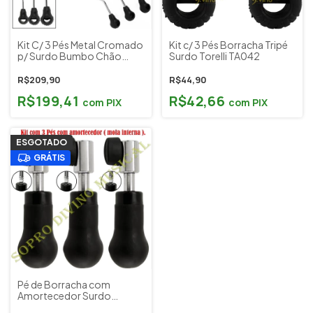
Kit C/ 3 Pés Metal Cromado
Kit c/ 3 Pés Borracha Tripé
p/ Surdo Bumbo Chão
Surdo Torelli TA042
Torelli Ta046
R$209,90
R$44,90
R$199,41
R$42,66
com
PIX
com
PIX
ESGOTADO
GRÁTIS
Pé de Borracha com
Amortecedor Surdo
Bumbo Torelli (03