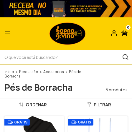
0
Início
>
Percussão
>
Acessórios
>
Pés de
Borracha
Pés de Borracha
5 produtos
ORDENAR
FILTRAR
GRÁTIS
GRÁTIS