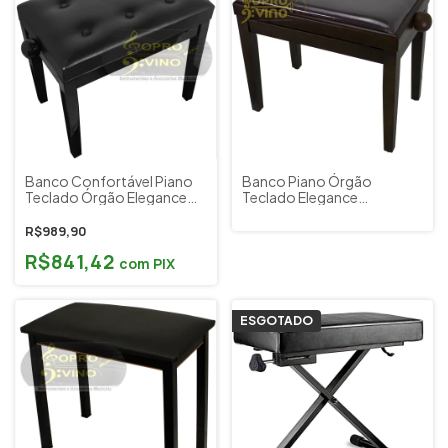
Banco Confortável Piano
Banco Piano Órgão
Teclado Órgão Elegance
Teclado Elegance
Preto Saty BP80
Confortável Cor Marrom
Fosco Saty BP80M
R$989,90
R$841,42
com
PIX
ESGOTADO