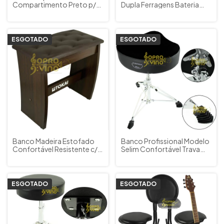
Compartimento Preto p/
Dupla Ferragens Bateria
Piano Orgão Teclado Saty
Ajustes de Altura e Giro
BP20C
360º C. Ibanez BC PLUS
ESGOTADO
ESGOTADO
Banco Madeira Estofado
Banco Profissional Modelo
Confortável Resistente c/
Selim Confortável Trava
Compartimento Piano
Rosca p/ Bateria BC Selim
Orgão Teclado TOKAI
X-Pro Drums C. Ibanez
ESGOTADO
ESGOTADO