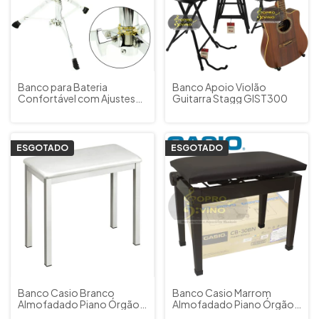
Banco para Bateria
Banco Apoio Violão
Confortável com Ajustes
Guitarra Stagg GIST300
Altura Giro 360º
Reforçado C. Ibanez STD
ESGOTADO
ESGOTADO
Banco Casio Branco
Banco Casio Marrom
Almofadado Piano Órgão
Almofadado Piano Órgão
Teclado
Teclado