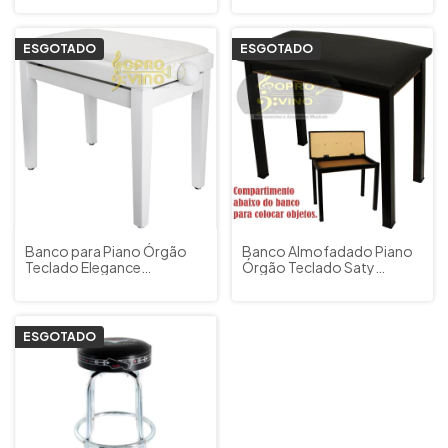
ESGOTADO
ESGOTADO
Banco para Piano Órgão
Banco Almofadado Piano
Teclado Elegance
Órgão Teclado Saty
Confortável Branco Saty
BO20C
BP80B
ESGOTADO