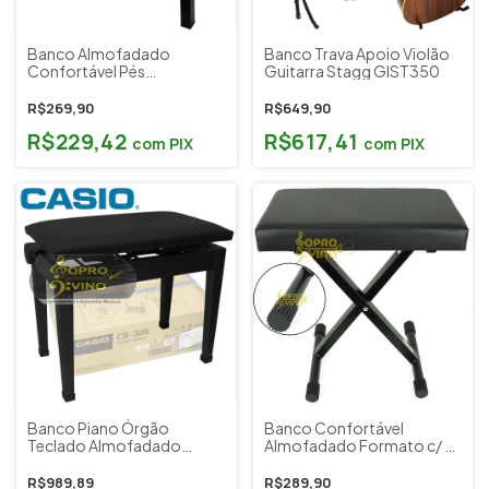
Banco Almofadado
Banco Trava Apoio Violão
Confortável Pés
Guitarra Stagg GIST350
Desmontável p/ Piano
Órgão Teclado Saty
R$269,90
R$649,90
BOD20 (A:59cm)
R$229,42
R$617,41
com
PIX
com
PIX
Banco Piano Órgão
Banco Confortável
Teclado Almofadado
Almofadado Formato c/ 2
Casio Preto
Estágio Altura Piano
Teclado Saty BT200
R$989,89
R$289,90