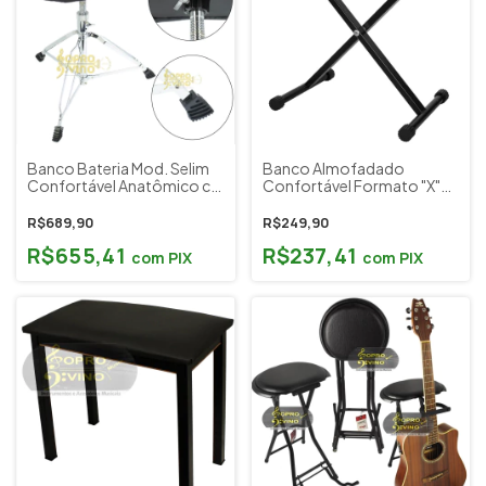
Banco Bateria Mod. Selim
Banco Almofadado
Confortável Anatômico c/
Confortável Formato "X"
Trava Rosca Spanking Cód.
Teclado Piano Visão
494
Musical Cód. MBTE01
R$689,90
R$249,90
R$655,41
R$237,41
com
PIX
com
PIX