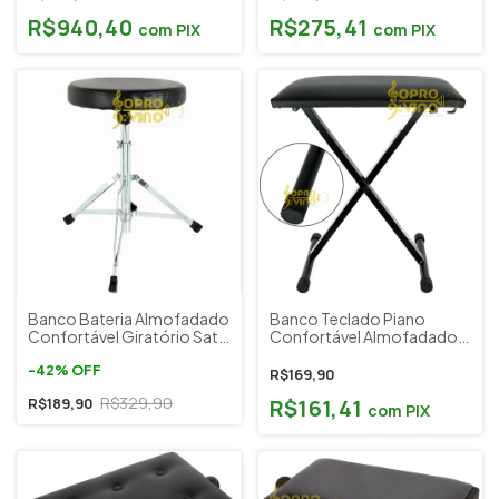
R$940,40
R$275,41
com
PIX
com
PIX
Banco Bateria Almofadado
Banco Teclado Piano
Confortável Giratório Saty
Confortável Almofadado
Bb100
com 2 Estágio Altura Saty
-
42
%
OFF
BT10
R$169,90
R$329,90
R$161,41
R$189,90
com
PIX