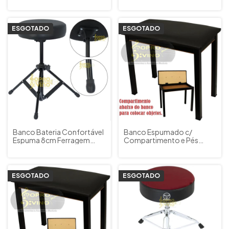
Reforçado Dreamer
Piano Orgão Teclado
SG3B-T
Custom Sound Cód. CSB3
ESGOTADO
ESGOTADO
Banco Bateria Confortável
Banco Espumado c/
Espuma 8cm Ferragem
Compartimento e Pés
Preto c/ Trava Visão Cód.
Desmontáveis Preto p/
BBAT01
Piano Orgão Teclado Saty
BOD20C
ESGOTADO
ESGOTADO