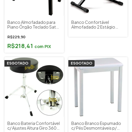
Banco Almofadado para
Banco Confortável
Piano Órgão Teclado Saty
Almofadado 2 Estágio
BO20
Altura Piano Teclado
Hércules KB200B
R$229,90
R$218,41
com
PIX
ESGOTADO
ESGOTADO
Banco Bateria Confortável
Banco Branco Espumado
c/ Ajustes Altura Giro 360º
c/ Pés Desmontáveis p/