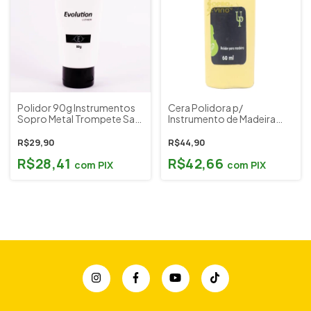
Polidor 90g Instrumentos
Cera Polidora p/
Sopro Metal Trompete Sax
Instrumento de Madeira
Tuba Evolution Luthier
Usinplex (UP)
R$29,90
R$44,90
R$28,41
R$42,66
com
PIX
com
PIX