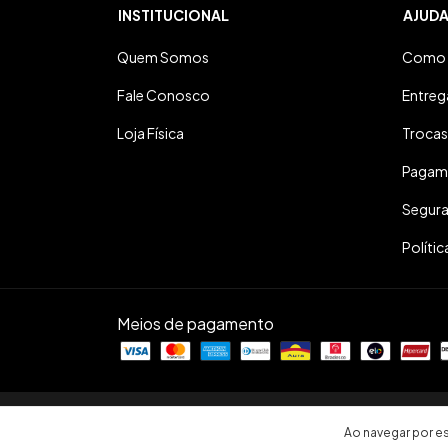
INSTITUCIONAL
AJUD
Quem Somos
Como 
Fale Conosco
Entreg
Loja Física
Trocas
Pagam
Segur
Polític
Meios de pagamento
Copyright Sopro Divino Musical - 36601958000185 - 20
Ao navegar por es