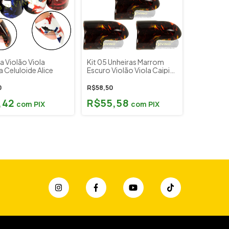
a Violão Viola
Kit 05 Unheiras Marrom
a Celuloide Alice
Escuro Violão Viola Caipira
Celuloide
0
R$58,50
,42
R$55,58
com
PIX
com
PIX