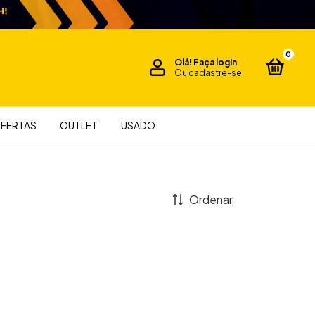
0
Olá!
Faça login
Ou cadastre-se
FERTAS
OUTLET
USADO
Ordenar