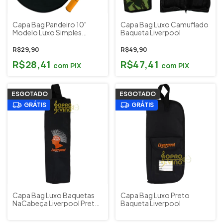
Capa Bag Pandeiro 10"
Capa Bag Luxo Camuflado
Modelo Luxo Simples
Baqueta Liverpool
Protection Bags + Brinde
Flanela
R$29,90
R$49,90
R$28,41
R$47,41
com
PIX
com
PIX
ESGOTADO
ESGOTADO
GRÁTIS
GRÁTIS
Capa Bag Luxo Baquetas
Capa Bag Luxo Preto
NaCabeça Liverpool Preto
Baqueta Liverpool
COM01