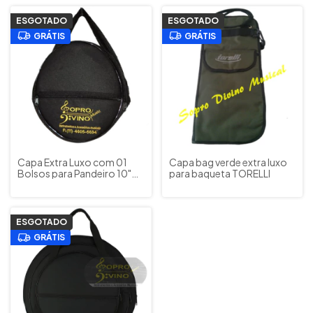
ESGOTADO
ESGOTADO
GRÁTIS
GRÁTIS
Capa Extra Luxo com 01
Capa bag verde extra luxo
Bolsos para Pandeiro 10"
para baqueta TORELLI
Wind Bag
ESGOTADO
GRÁTIS