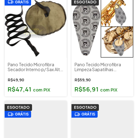
GRÁTIS
ESGOTADO
Pano Tecido Microfibra
Pano Tecido Microfibra
Secador Interno p/ Sax Alto
Limpeza Sapatilhas
Musical Paganini Cód.
Saxofone BG Cód. A65S
PLS003
R$49,90
R$59,90
R$47,41
R$56,91
com
PIX
com
PIX
ESGOTADO
ESGOTADO
GRÁTIS
GRÁTIS