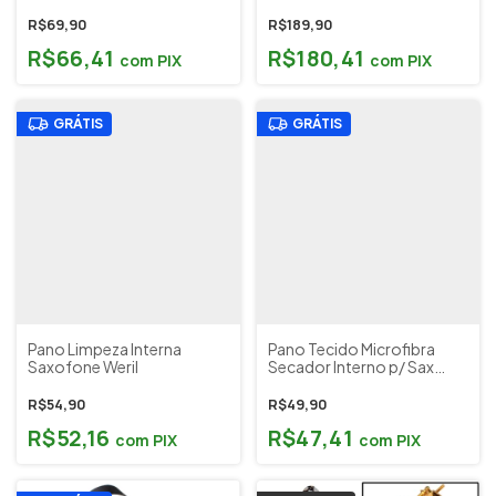
R$69,90
R$189,90
R$66,41
R$180,41
com
PIX
com
PIX
GRÁTIS
GRÁTIS
Pano Limpeza Interna
Pano Tecido Microfibra
Saxofone Weril
Secador Interno p/ Sax
Tenor Musical Paganini
Cód. PLS001
R$54,90
R$49,90
R$52,16
R$47,41
com
PIX
com
PIX