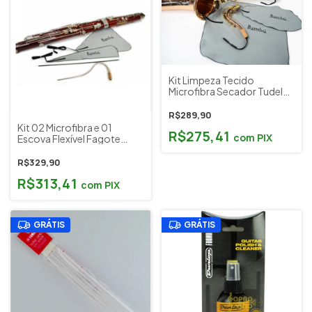
Kit Limpeza Tecido
Microfibra Secador Tudel
Corpo Sax Tenor Vientos
Bambú Cód. KL02
R$289,90
Kit 02 Microfibra e 01
R$275,41
com
PIX
Escova Flexível Fagote
Vientos Bambú Cód. KL03
R$329,90
R$313,41
com
PIX
GRÁTIS
GRÁTIS