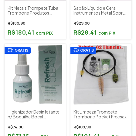
Kit Metais Trompete Tuba
Sabão Líquido e Cera
Trombone Produtos
Instrumentos Metal Sopro
Lubrificação Limpeza
Trompete Sax Tuba
Evolution Luthier
Evolution Luthier (2 em 1)
R$189,90
R$29,90
Acompanha Bag
R$180,41
R$28,41
com
PIX
com
PIX
GRÁTIS
GRÁTIS
Higienizador Desinfetante
Kit Limpeza Trompete
p/ Boquilha Bocal
Trombone Pocket Freesax
Instrumento de Sopro
Barkley Clean 60ml
R$74,90
R$109,90