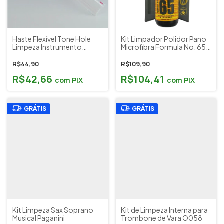
Haste Flexível Tone Hole
Kit Limpador Polidor Pano
Limpeza Instrumento
Microfibra Formula No. 65
Sopro Yamaha Tone Hole
Dunlop Cod. 2594
Cleaner Cód. 28427
R$44,90
R$109,90
R$42,66
R$104,41
com
PIX
com
PIX
GRÁTIS
GRÁTIS
Kit Limpeza Sax Soprano
Kit de Limpeza Interna para
Musical Paganini
Trombone de Vara O058