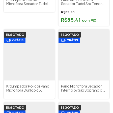
Microfibra Secador Tudel
Secador Tudel Sax Tenor
Corpo Sax Alto Vientos
PL08 Vientos Bambú
Bambú Cód. KL01
R$89,90
R$85,41
com
PIX
ESGOTADO
ESGOTADO
GRÁTIS
GRÁTIS
Kit Limpador Polidor Pano
Pano Microfibra Secador
Microfibra Dunlop 65
Interno p/ Sax Soprano ou
Platinum
Requinta Mib (Body Swab)
BG Cód. A33
ESGOTADO
ESGOTADO