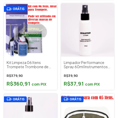
GRÁTIS
Kit Limpeza 06 Itens
Limpador Performance
Trompete Trombone de
Spray 60ml Instrumentos
Pisto Yamaha Japão Cód.
Musicais Sopro Evolution
YAC TRKIT + Flanela Sopro
Luthier
R$379,90
R$39,90
Divino
R$360,91
R$37,91
com
PIX
com
PIX
GRÁTIS
GRÁTIS