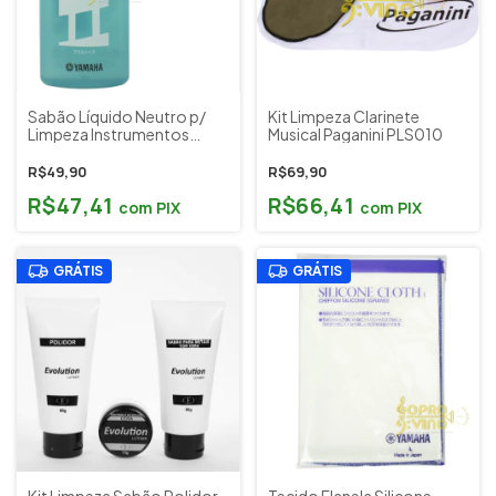
Sabão Líquido Neutro p/
Kit Limpeza Clarinete
Limpeza Instrumentos
Musical Paganini PLS010
Metall Yamaha Jãpão Cód.
28417 (Brass Soap)
R$49,90
R$69,90
R$47,41
R$66,41
com
PIX
com
PIX
GRÁTIS
GRÁTIS
Kit Limpeza Sabão Polidor
Tecido Flanela Silicone