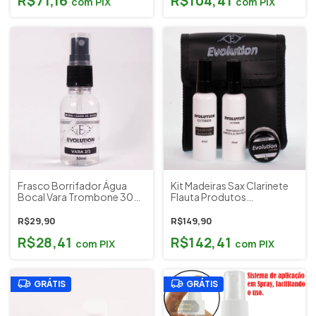
R$71,16
R$104,41
com
PIX
com
PIX
Frasco Borrifador Água
Kit Madeiras Sax Clarinete
Bocal Vara Trombone 30ml
Flauta Produtos
Evolution Products
Lubrificação Limpeza
Evolution Luthier
R$29,90
R$149,90
Acompanha Bag
R$28,41
R$142,41
com
PIX
com
PIX
GRÁTIS
GRÁTIS