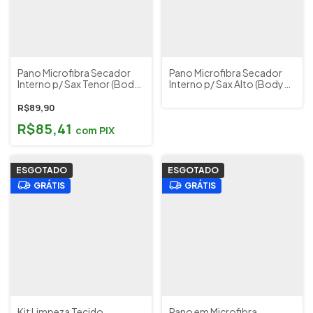
Pano Microfibra Secador
Pano Microfibra Secador
Interno p/ Sax Tenor (Body
Interno p/ Sax Alto (Body
Swab) BG Cód. A30T
Swab) BG Cód. A30
(Outlet)
(Outlet)
R$89,90
R$85,41
com
PIX
ESGOTADO
ESGOTADO
GRÁTIS
GRÁTIS
Kit Limpeza Tecido
Pano em Microfibra