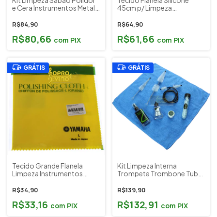
e Cera Instrumentos Metal
45cm p/ Limpeza
Trompete Sax Tuba
Instrumentos Musicais
Evolution Luthier
Yamaha Japão (Silicon
R$84,90
R$64,90
Cloth L) Cód. 5981
R$80,66
R$61,66
com
PIX
com
PIX
GRÁTIS
GRÁTIS
Tecido Grande Flanela
Kit Limpeza Interna
Limpeza Instrumentos
Trompete Trombone Tuba
Musicais Yamaha Japão
Trompa UP Acessórios
(Polishing Cloth L ) Cód.
K0080
R$34,90
R$139,90
27099
R$33,16
R$132,91
com
PIX
com
PIX