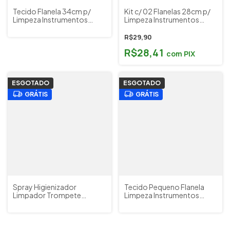
Tecido Flanela 34cm p/
Kit c/ 02 Flanelas 28cm p/
Limpeza Instrumentos
Limpeza Instrumentos
Laqueado Yamaha Japão
Musicais Yamaha Japão
(Lacquer Cloth) Cód.
(Polishing Gauze S) Cód.
R$29,90
31606
28482
R$28,41
com
PIX
ESGOTADO
ESGOTADO
GRÁTIS
GRÁTIS
Spray Higienizador
Tecido Pequeno Flanela
Limpador Trompete
Limpeza Instrumentos
Trombone Tuba 100ml Jet
Musicais Yamaha Japão
Cleaner by Quasar
(Polishing Cloth S) Cód.
28424