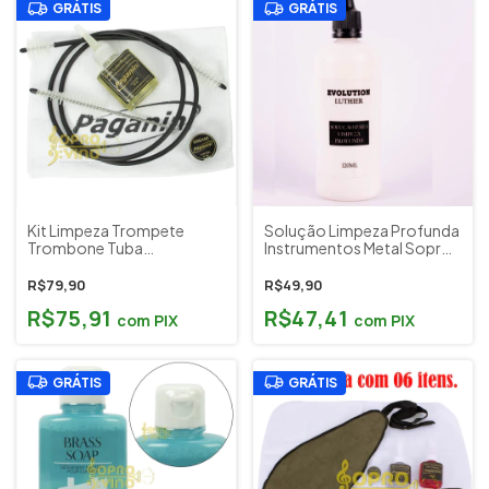
GRÁTIS
GRÁTIS
Kit Limpeza Trompete
Solução Limpeza Profunda
Trombone Tuba
Instrumentos Metal Sopro
Bombardino 6 Itens c/
Trompete Sax Tuba
Flanela Musical Paganini
Evolution Luthier
R$79,90
R$49,90
Cód. PLS011
R$75,91
R$47,41
com
PIX
com
PIX
GRÁTIS
GRÁTIS