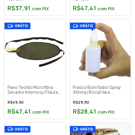
R$37,91
R$47,41
com
PIX
com
PIX
GRÁTIS
GRÁTIS
Pano Tecido Microfibra
Frasco Borrifador Spray
Secador Interno p/ Flauta
45ml p/ Bocal Vara
Transversal Musical Paganini
Trombone Weril Cód. V515
Cód. PLS004
R$49,90
R$29,90
R$47,41
R$28,41
com
PIX
com
PIX
GRÁTIS
GRÁTIS