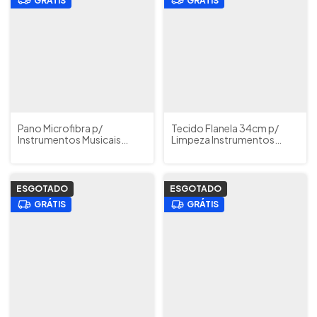
GRÁTIS
GRÁTIS
Pano Microfibra p/
Tecido Flanela 34cm p/
Instrumentos Musicais
Limpeza Instrumentos
Laqueado Niquelado
Prateados Yamaha Japão
Vandoren Cód PC300
(Silver Cloth-M) Cód.
27035
ESGOTADO
ESGOTADO
GRÁTIS
GRÁTIS