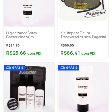
Higienizador Spray
Kit Limpeza Flauta
Bactericida 60ml
Transversal Musical Paganini
Instrumentos Musicais
Evolution Luthier
R$24,90
R$69,90
R$23,66
R$66,41
com
PIX
com
PIX
GRÁTIS
GRÁTIS