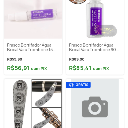
Frasco Borrifador Água
Frasco Borrifador Água
Bocal Vara Trombone 15ml
Bocal Vara Trombone 80ml
Yamaha Japão Cód. 31611
Yamaha Japão Cód. 31610
R$59,90
R$89,90
R$56,91
R$85,41
com
PIX
com
PIX
GRÁTIS