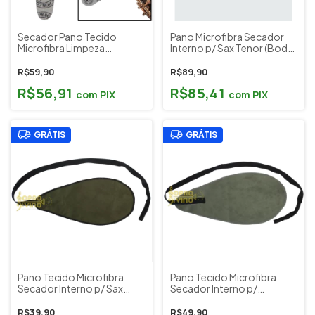
Secador Pano Tecido
Pano Microfibra Secador
Microfibra Limpeza
Interno p/ Sax Tenor (Body
Sapatilhas Clarinete Oboé
Swab) BG Cód. A30L
Flauta BG Cód. A65U
(Outlet)
R$59,90
R$89,90
R$56,91
R$85,41
com
PIX
com
PIX
GRÁTIS
GRÁTIS
Pano Tecido Microfibra
Pano Tecido Microfibra
Secador Interno p/ Sax
Secador Interno p/
Soprano Musical Paganini
Clarinete Musical Paganini
Cód. PLS002
Cód. PLS005
R$39,90
R$49,90