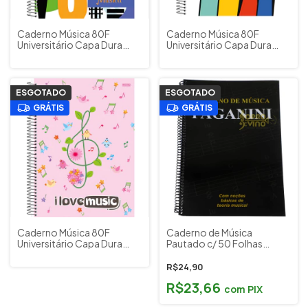
Caderno Música 80F
Caderno Música 80F
Universitário Capa Dura
Universitário Capa Dura
Colorida Instrumentos
Black Music is All São
Musicais São Domingos
Domingos Cód. 002
Cód. 004
ESGOTADO
ESGOTADO
GRÁTIS
GRÁTIS
Caderno Música 80F
Caderno de Música
Universitário Capa Dura
Pautado c/ 50 Folhas
Rosa I Love Music São
Musical Paganini PCM050D
Domingos Cód. 001
R$24,90
R$23,66
com
PIX