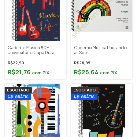
Caderno Música 80F
Caderno Música Pautando
Universitário Capa Dura
as Sete
Black Music is Life São
Domingos Cód. 003
R$22,90
R$26,99
R$21,76
R$25,64
com
PIX
com
PIX
ESGOTADO
ESGOTADO
GRÁTIS
GRÁTIS