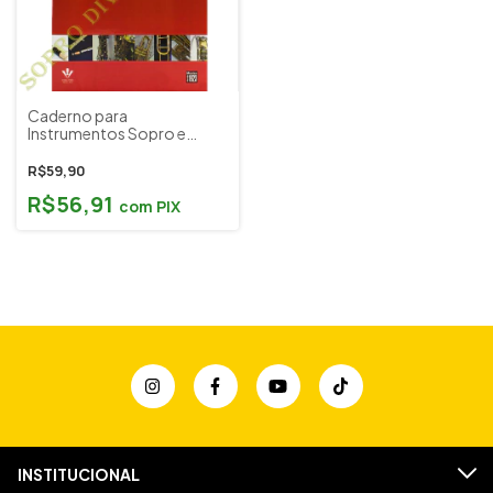
Caderno para
Instrumentos Sopro e
Percussão Yamaha Sopro
Novo Araken Busto
R$59,90
R$56,91
com
PIX
INSTITUCIONAL