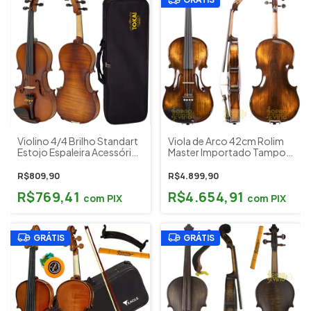
Violino 4/4 Brilho Standart
Viola de Arco 42cm Rolim
Estojo Espaleira Acessórios
Master Importado Tampo
Tokai Classic Mod. V-200V
Abeto Profissional
Envelhecido Brilho c/
R$809,90
R$4.899,90
Estojo e Acessórios
R$769,41
R$4.654,91
com
PIX
com
PIX
GRÁTIS
GRÁTIS