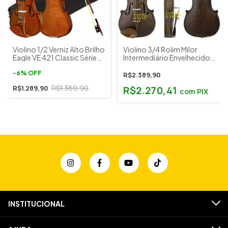
Violino 1/2 Verniz Alto Brilho
Violino 3/4 Rolim Milor
Eagle VE 421 Classic Séries
Intermediário Envelhecido
c/ Estojo Breu Espaleira
Fosco Estojo e Acessórios
-
6
%
OFF
R$2.389,90
R$1.369,90
R$2.270,41
R$1.289,90
com
PIX
INSTITUCIONAL